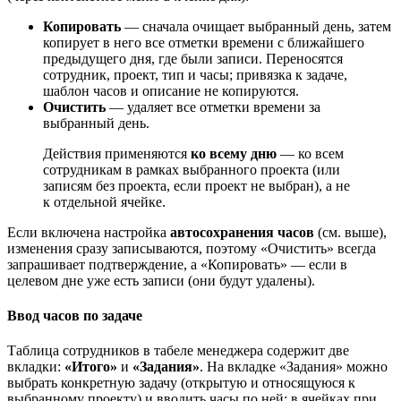
Копировать
— сначала очищает выбранный день, затем
копирует в него все отметки времени с ближайшего
предыдущего дня, где были записи. Переносятся
сотрудник, проект, тип и часы; привязка к задаче,
шаблон часов и описание не копируются.
Очистить
— удаляет все отметки времени за
выбранный день.
Действия применяются
ко всему дню
— ко всем
сотрудникам в рамках выбранного проекта (или
записям без проекта, если проект не выбран), а не
к отдельной ячейке.
Если включена настройка
автосохранения часов
(см. выше),
изменения сразу записываются, поэтому «Очистить» всегда
запрашивает подтверждение, а «Копировать» — если в
целевом дне уже есть записи (они будут удалены).
Ввод часов по задаче
Таблица сотрудников в табеле менеджера содержит две
вкладки:
«Итого»
и
«Задания»
. На вкладке «Задания» можно
выбрать конкретную задачу (открытую и относящуюся к
выбранному проекту) и вводить часы по ней; в ячейках при