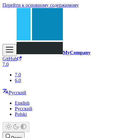
Перейти к основному содержимому
MyCompany
GitHub
7.0
7.0
6.0
Русский
English
Русский
Polski
Поиск