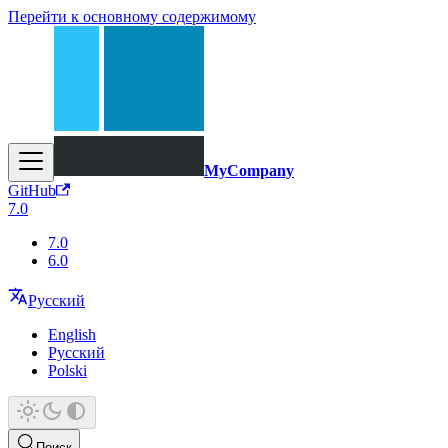
Перейти к основному содержимому
MyCompany
GitHub
7.0
7.0
6.0
Русский
English
Русский
Polski
Поиск