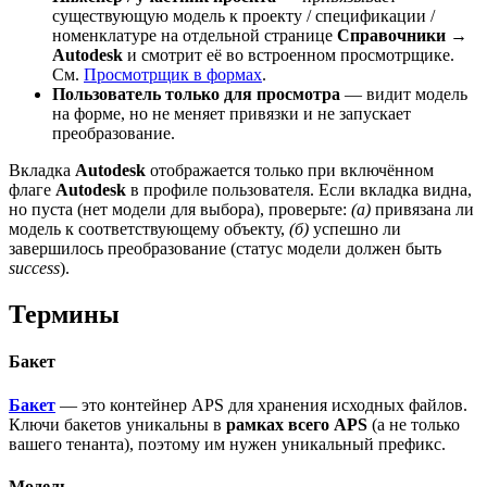
существующую модель к проекту / спецификации /
номенклатуре на отдельной странице
Справочники →
Autodesk
и смотрит её во встроенном просмотрщике.
См.
Просмотрщик в формах
.
Пользователь только для просмотра
— видит модель
на форме, но не меняет привязки и не запускает
преобразование.
Вкладка
Autodesk
отображается только при включённом
флаге
Autodesk
в профиле пользователя. Если вкладка видна,
но пуста (нет модели для выбора), проверьте:
(а)
привязана ли
модель к соответствующему объекту,
(б)
успешно ли
завершилось преобразование (статус модели должен быть
success
).
Термины
Бакет
Бакет
— это контейнер APS для хранения исходных файлов.
Ключи бакетов уникальны в
рамках всего APS
(а не только
вашего тенанта), поэтому им нужен уникальный префикс.
Модель