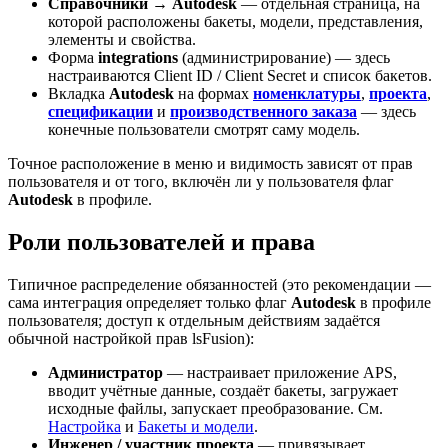
Справочники → Autodesk
— отдельная страница, на
которой расположены бакеты, модели, представления,
элементы и свойства.
Форма
integrations
(администрирование) — здесь
настраиваются Client ID / Client Secret и список бакетов.
Вкладка
Autodesk
на формах
номенклатуры
,
проекта
,
спецификации
и
производственного заказа
— здесь
конечные пользователи смотрят саму модель.
Точное расположение в меню и видимость зависят от прав
пользователя и от того, включён ли у пользователя флаг
Autodesk
в профиле.
Роли пользователей и права
Типичное распределение обязанностей (это рекомендации —
сама интеграция определяет только флаг
Autodesk
в профиле
пользователя; доступ к отдельным действиям задаётся
обычной настройкой прав lsFusion):
Администратор
— настраивает приложение APS,
вводит учётные данные, создаёт бакеты, загружает
исходные файлы, запускает преобразование. См.
Настройка
и
Бакеты и модели
.
Инженер / участник проекта
— привязывает