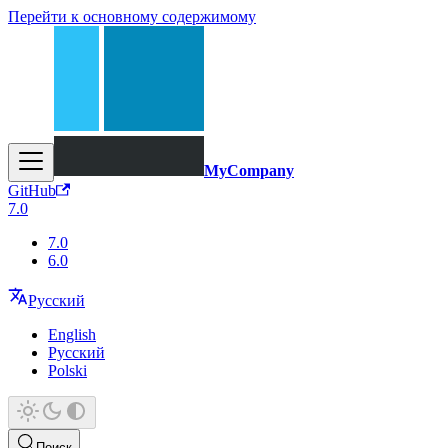
Перейти к основному содержимому
MyCompany
GitHub
7.0
7.0
6.0
Русский
English
Русский
Polski
Поиск