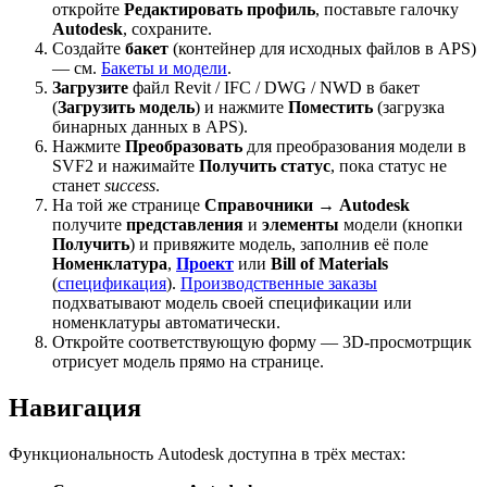
откройте
Редактировать профиль
, поставьте галочку
Autodesk
, сохраните.
Создайте
бакет
(контейнер для исходных файлов в APS)
— см.
Бакеты и модели
.
Загрузите
файл Revit / IFC / DWG / NWD в бакет
(
Загрузить модель
) и нажмите
Поместить
(загрузка
бинарных данных в APS).
Нажмите
Преобразовать
для преобразования модели в
SVF2 и нажимайте
Получить статус
, пока статус не
станет
success
.
На той же странице
Справочники → Autodesk
получите
представления
и
элементы
модели (кнопки
Получить
) и привяжите модель, заполнив её поле
Номенклатура
,
Проект
или
Bill of Materials
(
спецификация
).
Производственные заказы
подхватывают модель своей спецификации или
номенклатуры автоматически.
Откройте соответствующую форму — 3D-просмотрщик
отрисует модель прямо на странице.
Навигация
Функциональность Autodesk доступна в трёх местах: