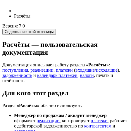
Расчёты
Версия: 7.0
Содержание этой страницы
Расчёты — пользовательская
документация
Документация описывает работу раздела
«Расчёты»
:
поступления
,
реализации
,
платежи
(
входящие
/
исходящие
),
задолженность
и
календарь платежей
,
налоги
, печать и
отчётность.
Для кого этот раздел
Раздел
«Расчёты»
обычно используют:
Менеджер по продажам / аккаунт-менеджер
—
оформляет
реализации
, контролирует
платежи
, работает
с дебиторской задолженностью по
контрагентам
и