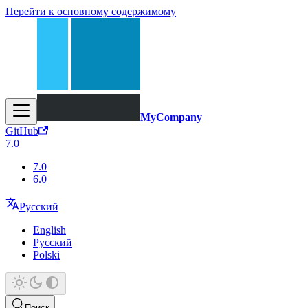
Перейти к основному содержимому
MyCompany
GitHub
7.0
7.0
6.0
Русский
English
Русский
Polski
Поиск