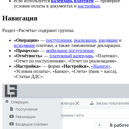
если используется
календарь платежей
— проверьте
условия оплаты в документах и
настройках
.
Навигация
Раздел «Расчёты» содержит группы:
«Операции»
—
поступления
,
реализации
,
входящие
и
исходящие
платежи, а также таможенные декларации.
«Процессы»
—
мобильное поступление
.
«Отчётность»
—
платежный календарь
, «Платежи»,
«Отчет по поступлениям», «Отчет по реализациям».
«Настройка»
— форма
«Настройки»
,
«Налоги»
,
«Условия оплаты», «Банки», «Счета» (банк + касса),
«Статьи ДДС».