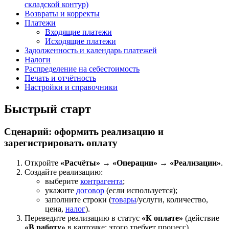
складской контур)
Возвраты и корректы
Платежи
Входящие платежи
Исходящие платежи
Задолженность и календарь платежей
Налоги
Распределение на себестоимость
Печать и отчётность
Настройки и справочники
Быстрый старт
Сценарий: оформить реализацию и
зарегистрировать оплату
Откройте
«Расчёты» → «Операции» → «Реализации»
.
Создайте реализацию:
выберите
контрагента
;
укажите
договор
(если используется);
заполните строки (
товары
/услуги, количество,
цена,
налог
).
Переведите реализацию в статус
«К оплате»
(действие
«В работу»
в карточке; этого требует процесс).