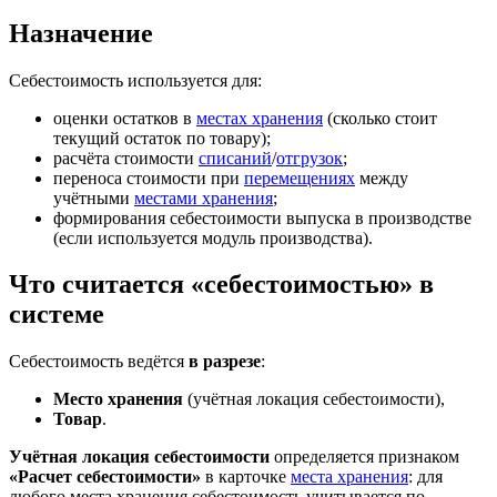
Назначение
Себестоимость используется для:
оценки остатков в
местах хранения
(сколько стоит
текущий остаток по товару);
расчёта стоимости
списаний
/
отгрузок
;
переноса стоимости при
перемещениях
между
учётными
местами хранения
;
формирования себестоимости выпуска в производстве
(если используется модуль производства).
Что считается «себестоимостью» в
системе
Себестоимость ведётся
в разрезе
:
Место хранения
(учётная локация себестоимости),
Товар
.
Учётная локация себестоимости
определяется признаком
«Расчет себестоимости»
в карточке
места хранения
: для
любого места хранения себестоимость учитывается по