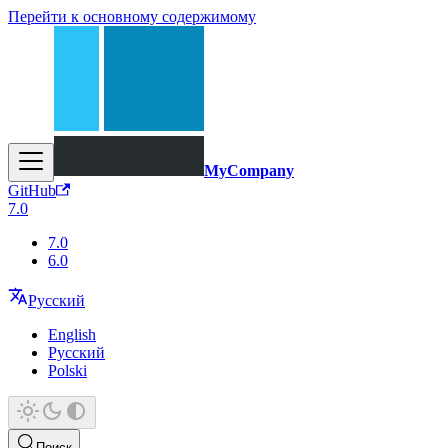
Перейти к основному содержимому
MyCompany
GitHub
7.0
7.0
6.0
Русский
English
Русский
Polski
Поиск