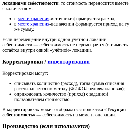
локациями себестоимости
, то стоимость переносится вместе
с количеством:
в
месте хранения
-источнике формируется расход,
в
месте хранения
-назначении формируется приход на ту
же сумму.
Если перемещение внутри одной учётной локации
себестоимости — себестоимость не перемещается (стоимость
остаётся внутри одной «учётной» локации).
Корректировки /
инвентаризация
Корректировки могут:
списывать количество (расход), тогда сумма списания
рассчитывается по методу (ФИФО/средняя/плановая);
оприходовать количество (приход) с заданной
пользователем стоимостью.
В корректировках может отображаться подсказка
«Текущая
себестоимость»
— себестоимость на момент операции.
Производство (если используется)