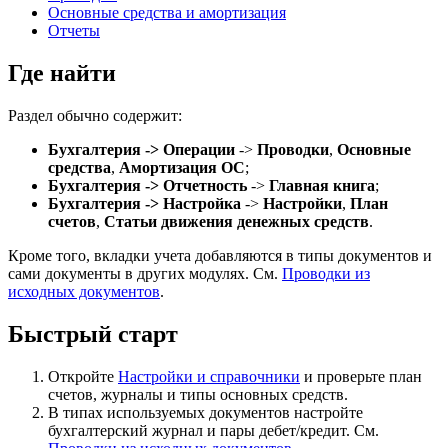
Основные средства и амортизация
Отчеты
Где найти
Раздел обычно содержит:
Бухгалтерия -> Операции
->
Проводки
,
Основные
средства
,
Амортизация ОС
;
Бухгалтерия -> Отчетность
->
Главная книга
;
Бухгалтерия -> Настройка
->
Настройки
,
План
счетов
,
Статьи движения денежных средств
.
Кроме того, вкладки учета добавляются в типы документов и
сами документы в других модулях. См.
Проводки из
исходных документов
.
Быстрый старт
Откройте
Настройки и справочники
и проверьте план
счетов, журналы и типы основных средств.
В типах используемых документов настройте
бухгалтерский журнал и пары дебет/кредит. См.