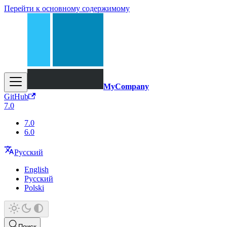
Перейти к основному содержимому
MyCompany
GitHub
7.0
7.0
6.0
Русский
English
Русский
Polski
Поиск